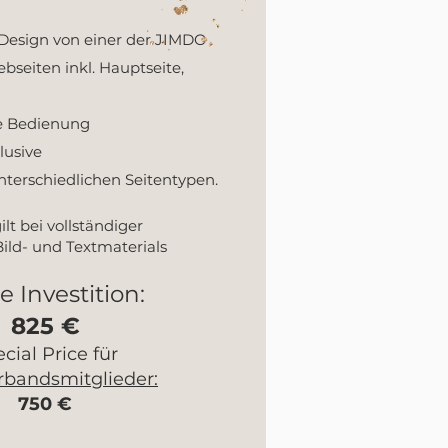
Design von einer der JIMDO
bseiten inkl. Hauptseite,
ie Bedienung
lusive
nterschiedlichen Seitentypen.
lt bei vollständiger
Bild- und Textmaterials
e Investition:
825 €
cial Price für
rbandsmitglieder:
750
€