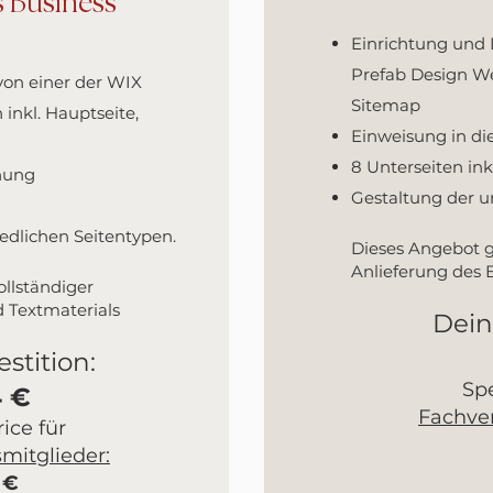
s Business
Einrichtung und 
Prefab Design We
von einer der WIX
Sitemap
inkl. Hauptseite,
Einweisung in d
8 Unterseiten ink
nung
Gestaltung der u
edlichen Seitentypen.
Dieses Angebot gi
Anlieferung des 
ollständiger
d Textmaterials
Dein
stition:
Spe
4 €
Fachve
ice für
mitglieder:
€