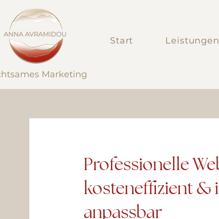
Start
Leistunge
htsames Marketing
Professionelle We
kosteneffizient & 
anpassbar