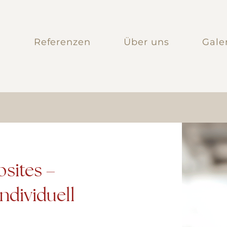
n
Referenzen
Über uns
Gale
bsites –
individuell