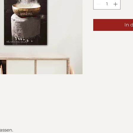
In 
assen.